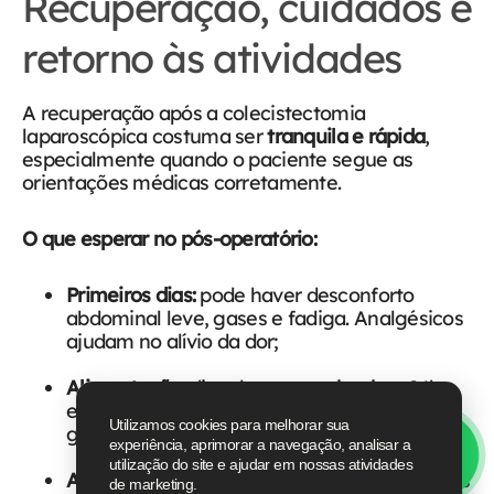
Recuperação, cuidados e
retorno às atividades
A recuperação após a colecistectomia
laparoscópica costuma ser
tranquila e rápida
,
especialmente quando o paciente segue as
orientações médicas corretamente.
O que esperar no pós-operatório:
Primeiros dias:
pode haver desconforto
abdominal leve, gases e fadiga. Analgésicos
ajudam no alívio da dor;
Alimentação:
dieta leve nas primeiras 24h,
evoluindo conforme a tolerância. Alimentos
Utilizamos cookies para melhorar sua
gordurosos devem ser evitados no início;
experiência, aprimorar a navegação, analisar a
utilização do site e ajudar em nossas atividades
Atividades físicas:
repouso leve nos primeiros
de marketing.