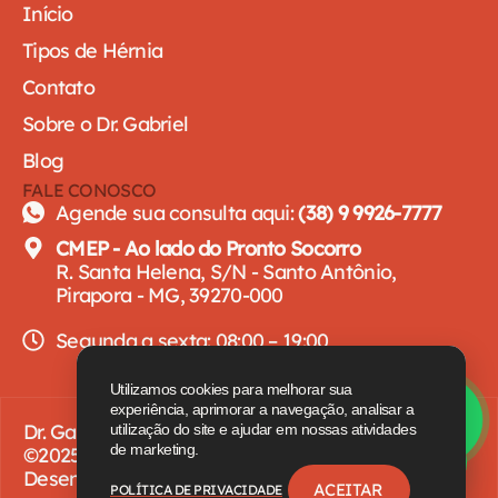
Início
Tipos de Hérnia
Contato
Sobre o Dr. Gabriel
Blog
FALE CONOSCO
Agende sua consulta aqui:
(38) 9 9926-7777
CMEP - Ao lado do Pronto Socorro
R. Santa Helena, S/N - Santo Antônio,
Pirapora - MG, 39270-000
Segunda a sexta: 08:00 – 19:00
Utilizamos cookies para melhorar sua
experiência, aprimorar a navegação, analisar a
Dr. Gabriel Braga – Todos os direitos reservados
utilização do site e ajudar em nossas atividades
de marketing.
©2025
Desenvolvido por
OneMed
.
ACEITAR
POLÍTICA DE PRIVACIDADE