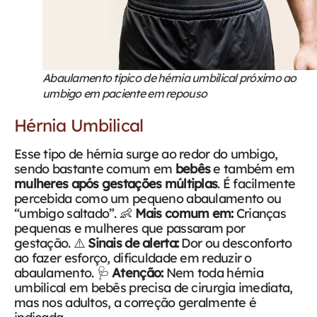
Abaulamento típico de hérnia umbilical próximo ao
umbigo em paciente em repouso
Hérnia Umbilical
Esse tipo de hérnia surge ao redor do umbigo,
sendo bastante comum em
bebês
e também em
mulheres após gestações múltiplas
. É facilmente
percebida como um pequeno abaulamento ou
“umbigo saltado”.
👶
Mais comum em:
Crianças
pequenas e mulheres que passaram por
gestação.
⚠️
Sinais de alerta:
Dor ou desconforto
ao fazer esforço, dificuldade em reduzir o
abaulamento.
🩺
Atenção:
Nem toda hérnia
umbilical em bebês precisa de cirurgia imediata,
mas nos adultos, a correção geralmente é