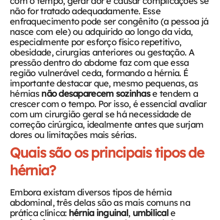
com o tempo, gerar dor e causar complicações se
não for tratado adequadamente.
Esse
enfraquecimento pode ser congênito (a pessoa já
nasce com ele) ou adquirido ao longo da vida,
especialmente por esforço físico repetitivo,
obesidade, cirurgias anteriores ou gestação. A
pressão dentro do abdome faz com que essa
região vulnerável ceda, formando a hérnia.
É
importante destacar que, mesmo pequenas, as
hérnias
não desaparecem sozinhas
e tendem a
crescer com o tempo. Por isso, é essencial avaliar
com um cirurgião geral se há necessidade de
correção cirúrgica, idealmente antes que surjam
dores ou limitações mais sérias.
Quais são os principais tipos de
hérnia?
Embora existam diversos tipos de hérnia
abdominal, três delas são as mais comuns na
prática clínica:
hérnia inguinal
,
umbilical
e