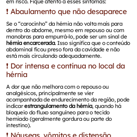
em risco.
Fique atento a esses sintomas:
❗ Abaulamento que não desaparece
Se o “carocinho” da hérnia não volta mais para
dentro do abdome, mesmo em repouso ou com
manobras para empurrá-lo, pode ser um sinal de
hérnia encarcerada
. Isso significa que o conteúdo
abdominal ficou preso fora da cavidade e não
está mais circulando adequadamente.
❗ Dor intensa e contínua no local da
hérnia
A dor que não melhora com o repouso ou
analgésicos, principalmente se vier
acompanhada de endurecimento da região, pode
indicar
estrangulamento da hérnia
, quando há
bloqueio do fluxo sanguíneo para o tecido
herniado (geralmente gordura ou parte do
intestino).
❗ Náuseas, vômitos e distensão