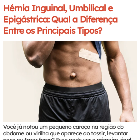
Hérnia Inguinal, Umbilical e
Epigástrica: Qual a Diferença
Entre os Principais Tipos?
Você já notou um pequeno caroço na região do
abdome ou virilha que aparece ao tossir, levantar
peso ou fazer força? Esse pode ser o primeiro sinal